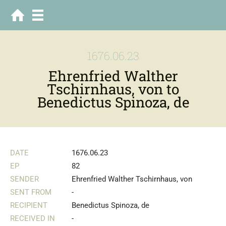
1676.06.23
Ehrenfried Walther
Tschirnhaus, von to
Benedictus Spinoza, de
DATE
1676.06.23
EP
82
SENDER
Ehrenfried Walther Tschirnhaus, von
SENT FROM
-
RECIPIENT
Benedictus Spinoza, de
RECEIVED IN
-