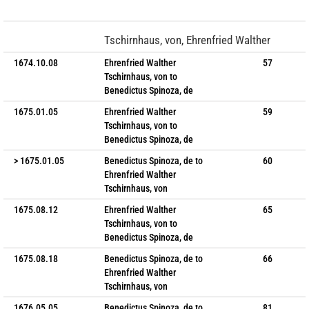
Tschirnhaus, von, Ehrenfried Walther
1674.10.08
Ehrenfried Walther
57
Tschirnhaus, von to
Benedictus Spinoza, de
1675.01.05
Ehrenfried Walther
59
Tschirnhaus, von to
Benedictus Spinoza, de
> 1675.01.05
Benedictus Spinoza, de to
60
Ehrenfried Walther
Tschirnhaus, von
1675.08.12
Ehrenfried Walther
65
Tschirnhaus, von to
Benedictus Spinoza, de
1675.08.18
Benedictus Spinoza, de to
66
Ehrenfried Walther
Tschirnhaus, von
1676.05.05
Benedictus Spinoza, de to
81