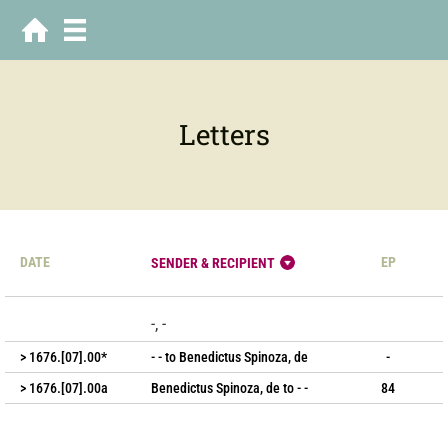
Letters
DATE
EP
SENDER & RECIPIENT
-, -
> 1676.[07].00*
- - to Benedictus Spinoza, de
-
> 1676.[07].00a
Benedictus Spinoza, de to - -
84