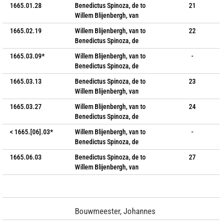
1665.01.28
Benedictus Spinoza, de to
21
Willem Blijenbergh, van
1665.02.19
Willem Blijenbergh, van to
22
Benedictus Spinoza, de
1665.03.09*
Willem Blijenbergh, van to
-
Benedictus Spinoza, de
1665.03.13
Benedictus Spinoza, de to
23
Willem Blijenbergh, van
1665.03.27
Willem Blijenbergh, van to
24
Benedictus Spinoza, de
< 1665.[06].03*
Willem Blijenbergh, van to
-
Benedictus Spinoza, de
1665.06.03
Benedictus Spinoza, de to
27
Willem Blijenbergh, van
Bouwmeester, Johannes