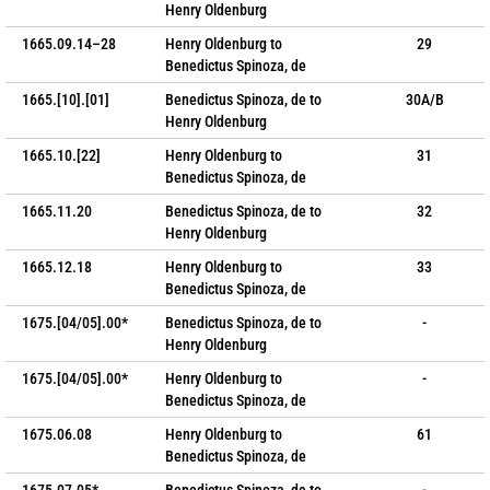
Henry Oldenburg
1665.09.14–28
Henry Oldenburg to
29
Benedictus Spinoza, de
1665.[10].[01]
Benedictus Spinoza, de to
30A/B
Henry Oldenburg
1665.10.[22]
Henry Oldenburg to
31
Benedictus Spinoza, de
1665.11.20
Benedictus Spinoza, de to
32
Henry Oldenburg
1665.12.18
Henry Oldenburg to
33
Benedictus Spinoza, de
1675.[04/05].00*
Benedictus Spinoza, de to
-
Henry Oldenburg
1675.[04/05].00*
Henry Oldenburg to
-
Benedictus Spinoza, de
1675.06.08
Henry Oldenburg to
61
Benedictus Spinoza, de