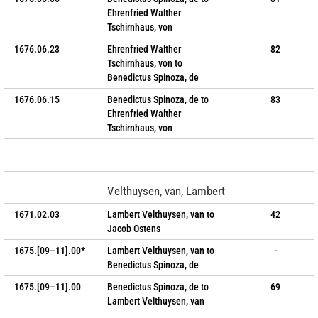
Ehrenfried Walther
Tschirnhaus, von
1676.06.23
Ehrenfried Walther
82
Tschirnhaus, von to
Benedictus Spinoza, de
1676.06.15
Benedictus Spinoza, de to
83
Ehrenfried Walther
Tschirnhaus, von
Velthuysen, van, Lambert
1671.02.03
Lambert Velthuysen, van to
42
Jacob Ostens
1675.[09–11].00*
Lambert Velthuysen, van to
-
Benedictus Spinoza, de
1675.[09–11].00
Benedictus Spinoza, de to
69
Lambert Velthuysen, van