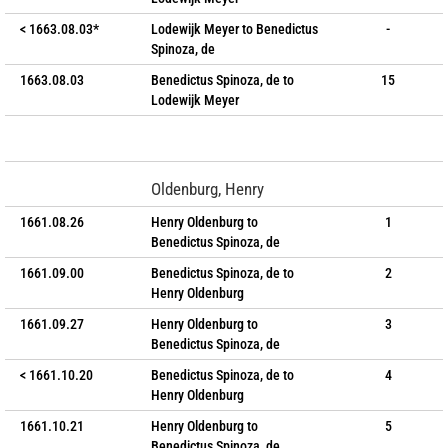
< 1663.08.03*
Lodewijk Meyer to Benedictus
-
Spinoza, de
1663.08.03
Benedictus Spinoza, de to
15
Lodewijk Meyer
Oldenburg, Henry
1661.08.26
Henry Oldenburg to
1
Benedictus Spinoza, de
1661.09.00
Benedictus Spinoza, de to
2
Henry Oldenburg
1661.09.27
Henry Oldenburg to
3
Benedictus Spinoza, de
< 1661.10.20
Benedictus Spinoza, de to
4
Henry Oldenburg
1661.10.21
Henry Oldenburg to
5
Benedictus Spinoza, de