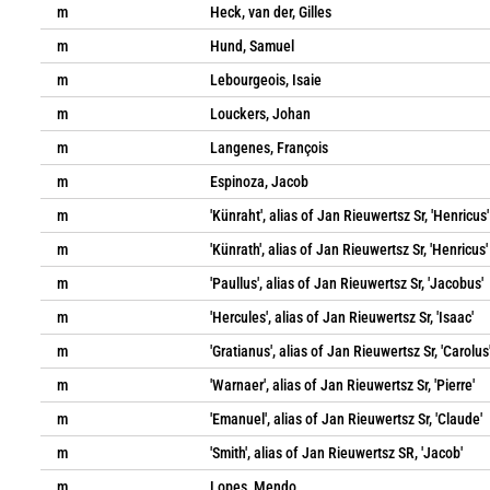
m
Heck, van der, Gilles
m
Hund, Samuel
m
Lebourgeois, Isaie
m
Louckers, Johan
m
Langenes, François
m
Espinoza, Jacob
m
'Künraht', alias of Jan Rieuwertsz Sr, 'Henricus'
m
'Künrath', alias of Jan Rieuwertsz Sr, 'Henricus'
m
'Paullus', alias of Jan Rieuwertsz Sr, 'Jacobus'
m
'Hercules', alias of Jan Rieuwertsz Sr, 'Isaac'
m
'Gratianus', alias of Jan Rieuwertsz Sr, 'Carolus
m
'Warnaer', alias of Jan Rieuwertsz Sr, 'Pierre'
m
'Emanuel', alias of Jan Rieuwertsz Sr, 'Claude'
m
'Smith', alias of Jan Rieuwertsz SR, 'Jacob'
m
Lopes, Mendo