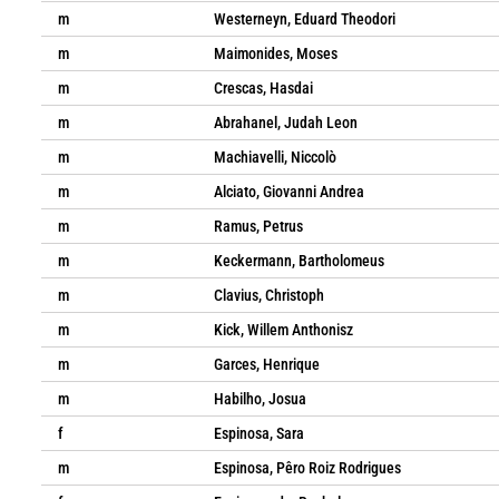
m
Westerneyn, Eduard Theodori
m
Maimonides, Moses
m
Crescas, Hasdai
m
Abrahanel, Judah Leon
m
Machiavelli, Niccolò
m
Alciato, Giovanni Andrea
m
Ramus, Petrus
m
Keckermann, Bartholomeus
m
Clavius, Christoph
m
Kick, Willem Anthonisz
m
Garces, Henrique
m
Habilho, Josua
f
Espinosa, Sara
m
Espinosa, Pêro Roiz Rodrigues