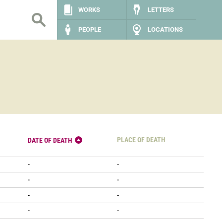
WORKS
LETTERS
PEOPLE
LOCATIONS
PLACE OF DEATH
DATE OF DEATH
-
-
-
-
-
-
-
-