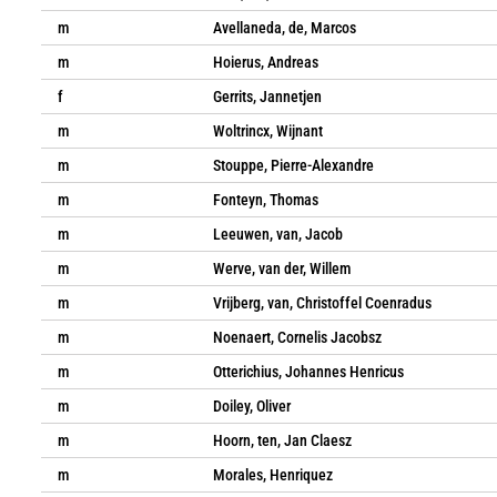
m
Avellaneda, de, Marcos
m
Hoierus, Andreas
f
Gerrits, Jannetjen
m
Woltrincx, Wijnant
m
Stouppe, Pierre-Alexandre
m
Fonteyn, Thomas
m
Leeuwen, van, Jacob
m
Werve, van der, Willem
m
Vrijberg, van, Christoffel Coenradus
m
Noenaert, Cornelis Jacobsz
m
Otterichius, Johannes Henricus
m
Doiley, Oliver
m
Hoorn, ten, Jan Claesz
m
Morales, Henriquez