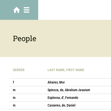
People
GENDER
LAST NAME, FIRST NAME
f
Alvares, Mor
m
Spinoza, de, Abraham Jesurum
m
Espinosa, d', Fernando
m
Casseres, de, Daniel