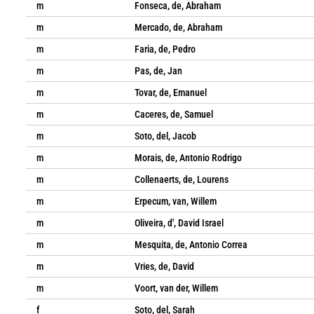
m
Fonseca, de, Abraham
m
Mercado, de, Abraham
m
Faria, de, Pedro
m
Pas, de, Jan
m
Tovar, de, Emanuel
m
Caceres, de, Samuel
m
Soto, del, Jacob
m
Morais, de, Antonio Rodrigo
m
Collenaerts, de, Lourens
m
Erpecum, van, Willem
m
Oliveira, d', David Israel
m
Mesquita, de, Antonio Correa
m
Vries, de, David
m
Voort, van der, Willem
f
Soto, del, Sarah