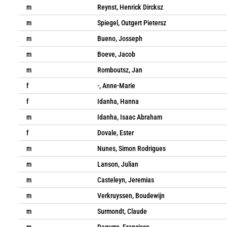
m
Reynst, Henrick Dircksz
m
Spiegel, Outgert Pietersz
m
Bueno, Josseph
m
Boeve, Jacob
m
Romboutsz, Jan
f
-, Anne-Marie
f
Idanha, Hanna
m
Idanha, Isaac Abraham
f
Dovale, Ester
m
Nunes, Simon Rodrigues
m
Lanson, Julian
m
Casteleyn, Jeremias
m
Verkruyssen, Boudewijn
m
Surmondt, Claude