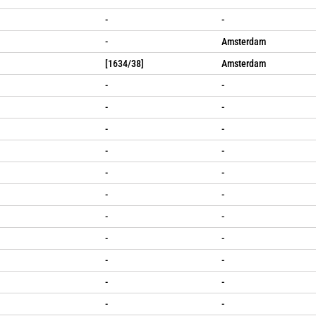
-
-
-
Amsterdam
[1634/38]
Amsterdam
-
-
-
-
-
-
-
-
-
-
-
-
-
-
-
-
-
-
-
-
-
-