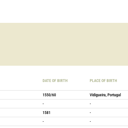
DATE OF BIRTH
PLACE OF BIRTH
1550/60
Vidigueira, Portugal
-
-
1581
-
-
-