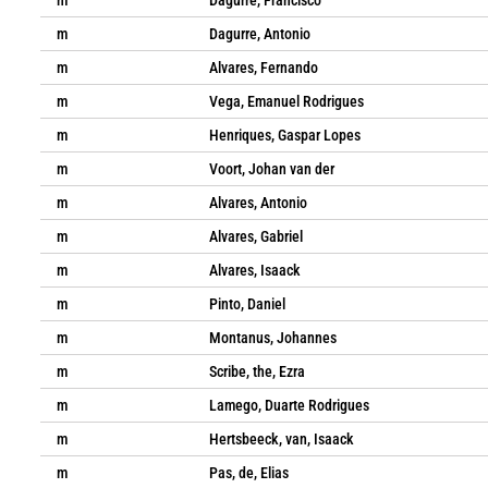
m
Dagurre, Francisco
m
Dagurre, Antonio
m
Alvares, Fernando
m
Vega, Emanuel Rodrigues
m
Henriques, Gaspar Lopes
m
Voort, Johan van der
m
Alvares, Antonio
m
Alvares, Gabriel
m
Alvares, Isaack
m
Pinto, Daniel
m
Montanus, Johannes
m
Scribe, the, Ezra
m
Lamego, Duarte Rodrigues
m
Hertsbeeck, van, Isaack
m
Pas, de, Elias