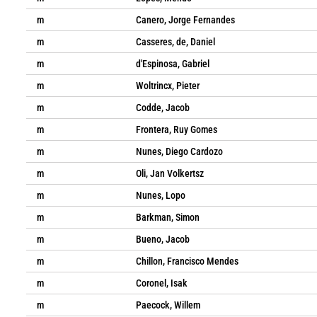
m
Canero, Jorge Fernandes
m
Casseres, de, Daniel
m
d'Espinosa, Gabriel
m
Woltrincx, Pieter
m
Codde, Jacob
m
Frontera, Ruy Gomes
m
Nunes, Diego Cardozo
m
Oli, Jan Volkertsz
m
Nunes, Lopo
m
Barkman, Simon
m
Bueno, Jacob
m
Chillon, Francisco Mendes
m
Coronel, Isak
m
Paecock, Willem